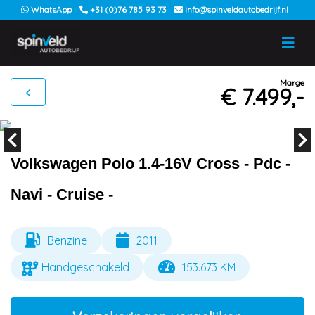
WhatsApp
+31 (0)76 785 93 73
info@spinveldautobedrijf.nl
Marge
€ 7.499,-
Volkswagen Polo 1.4-16V Cross - Pdc -
Navi - Cruise -
Benzine
2011
Handgeschakeld
153.673 KM