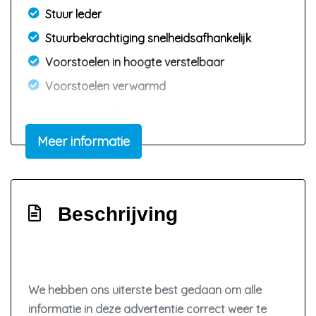
Stuur leder
Stuurbekrachtiging snelheidsafhankelijk
Voorstoelen in hoogte verstelbaar
Voorstoelen verwarmd
Exterieur
Meer informatie
Afst. bed. voor centr. deurvergr
Buitenspiegels elektrisch verstel- en
verwarmbaar
Beschrijving
Buitenspiegels in carrosseriekleur
Bumpers in carrosseriekleur
Centrale vergrendeling
Chroom delen exterieur
We hebben ons uiterste best gedaan om alle
Dakrails
informatie in deze advertentie correct weer te