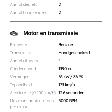
Aantal sleutels
2
Aantal handzenders
2
Motor en transmissie
Brandstof
Benzine
Transmissie
Handgeschakeld
Aantal cilinders
4
Cilinderinhoud
1390 cc
Vermogen
63 kW / 86 PK
Topsnelheid
173 km/h
Acceleratie (0-100 km/h)
12.6 seconden
Maximum aantal toeren
5000 RPM
per minuut