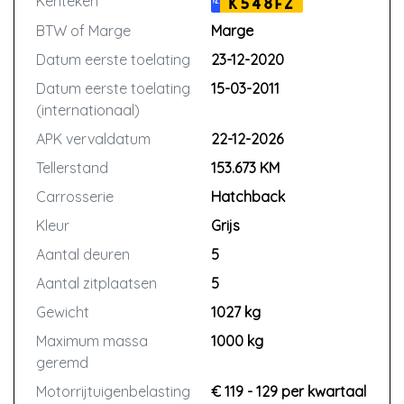
Kenteken
K548FZ
NL
BTW of Marge
Marge
Datum eerste toelating
23-12-2020
Datum eerste toelating
15-03-2011
(internationaal)
APK vervaldatum
22-12-2026
Tellerstand
153.673 KM
Carrosserie
Hatchback
Kleur
Grijs
Aantal deuren
5
Aantal zitplaatsen
5
Gewicht
1027 kg
Maximum massa
1000 kg
geremd
Motorrijtuigenbelasting
€ 119 - 129 per kwartaal