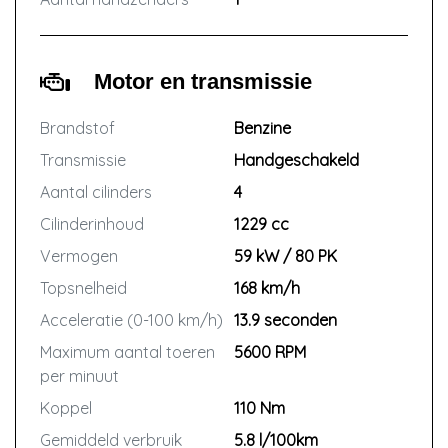
Motor en transmissie
Brandstof
Benzine
Transmissie
Handgeschakeld
Aantal cilinders
4
Cilinderinhoud
1229 cc
Vermogen
59 kW / 80 PK
Topsnelheid
168 km/h
Acceleratie (0-100 km/h)
13.9 seconden
Maximum aantal toeren
5600 RPM
per minuut
Koppel
110 Nm
Gemiddeld verbruik
5.8 l/100km