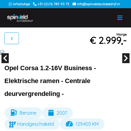
WhatsApp
+31 (0)76 785 93 73
info@spinveldautobedrijf.nl
Marge
€ 2.999,-
Opel Corsa 1.2-16V Business -
Elektrische ramen - Centrale
deurvergrendeling -
Benzine
2007
Handgeschakeld
129.403 KM