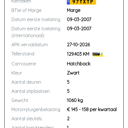
Kenteken
97TXTP
NL
BTW of Marge
Marge
Datum eerste toelating
09-03-2007
Datum eerste toelating
09-03-2007
(internationaal)
APK vervaldatum
27-10-2026
Tellerstand
129.403 KM
Carrosserie
Hatchback
Kleur
Zwart
Aantal deuren
5
Aantal zitplaatsen
5
Gewicht
1060 kg
Motorrijtuigenbelasting
€ 145 - 158 per kwartaal
Aantal sleutels
2
Aantal handzenders
1