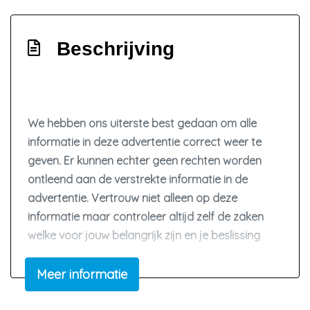
Beschrijving
We hebben ons uiterste best gedaan om alle
informatie in deze advertentie correct weer te
geven. Er kunnen echter geen rechten worden
ontleend aan de verstrekte informatie in de
advertentie. Vertrouw niet alleen op deze
informatie maar controleer altijd zelf de zaken
welke voor jouw belangrijk zijn en je beslissing
zouden kunnen beïnvloeden. Neem contact op
met de verkoper voor aanvullende vragen.
Meer informatie