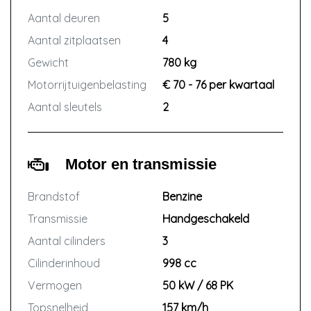
Aantal deuren
5
Aantal zitplaatsen
4
Gewicht
780 kg
Motorrijtuigenbelasting
€ 70 - 76 per kwartaal
Aantal sleutels
2
Motor en transmissie
Brandstof
Benzine
Transmissie
Handgeschakeld
Aantal cilinders
3
Cilinderinhoud
998 cc
Vermogen
50 kW / 68 PK
Topsnelheid
157 km/h