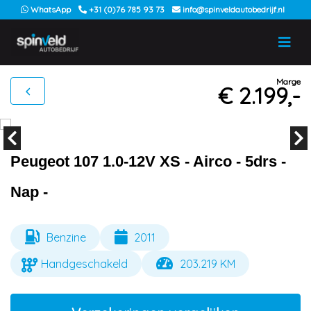
WhatsApp
+31 (0)76 785 93 73
info@spinveldautobedrijf.nl
Marge
€ 2.199,-
Peugeot 107 1.0-12V XS - Airco - 5drs -
Nap -
Benzine
2011
Handgeschakeld
203.219 KM