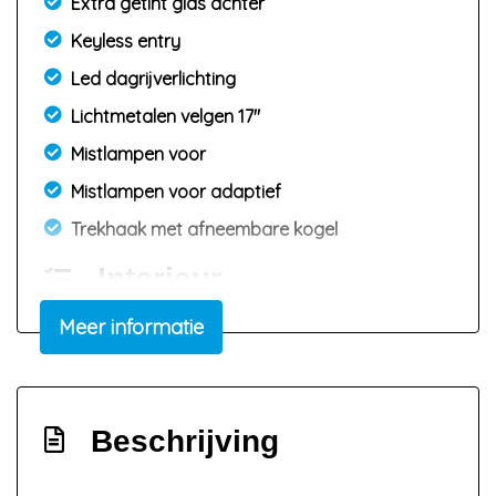
Extra getint glas achter
Keyless entry
Led dagrijverlichting
Lichtmetalen velgen 17"
Mistlampen voor
Mistlampen voor adaptief
Trekhaak met afneembare kogel
Interieur
Meer informatie
Achterbank in delen neerklapbaar
Achterbank verstelbaar
Airco automatisch
Beschrijving
Bestuurdersstoel in hoogte verstelbaar
Elektrische ramen voor en achter