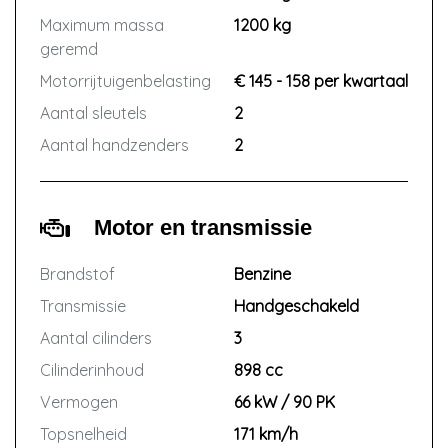
Maximum massa
1200 kg
geremd
Motorrijtuigenbelasting
€ 145 - 158 per kwartaal
Aantal sleutels
2
Aantal handzenders
2
Motor en transmissie
Brandstof
Benzine
Transmissie
Handgeschakeld
Aantal cilinders
3
Cilinderinhoud
898 cc
Vermogen
66 kW / 90 PK
Topsnelheid
171 km/h