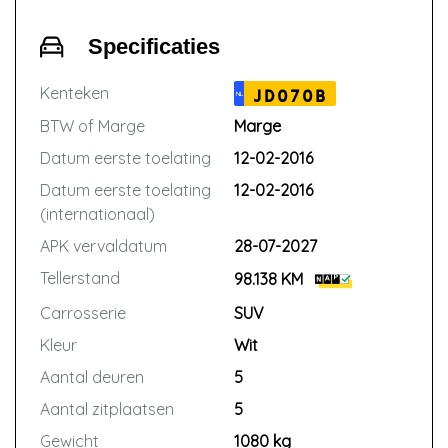
Specificaties
Kenteken
JD070B
NL
BTW of Marge
Marge
Datum eerste toelating
12-02-2016
Datum eerste toelating
12-02-2016
(internationaal)
APK vervaldatum
28-07-2027
Tellerstand
98.138 KM
Carrosserie
SUV
Kleur
Wit
Aantal deuren
5
Aantal zitplaatsen
5
Gewicht
1080 kg