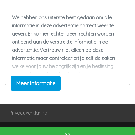
Lederen versnellingspook
Stuur en versnellingspook (kunst)leder
We hebben ons uiterste best gedaan om alle
Stuur leder
informatie in deze advertentie correct weer te
geven. Er kunnen echter geen rechten worden
Stuur verstelbaar
ontleend aan de verstrekte informatie in de
Stuurbekrachtiging snelheidsafhankelijk
advertentie. Vertrouw niet alleen op deze
Overige
informatie maar controleer altijd zelf de zaken
welke voor jouw belangrijk zijn en je beslissing
Achteropkomend verkeer waarschuwing
zouden kunnen beïnvloeden. Neem contact op
Anti blokkeer systeem
met de verkoper voor aanvullende vragen.
Meer informatie
Anti doorslip regeling
Bestuurdersairbag
Privacyverklaring
Bluetooth
Elektronisch stabiliteits programma
Mogelijk gemaakt door
Mobilox
Elektronische remkrachtverdeling