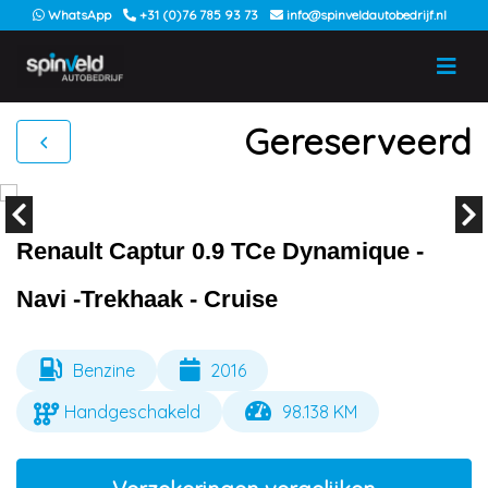
WhatsApp
+31 (0)76 785 93 73
info@spinveldautobedrijf.nl
Gereserveerd
Renault Captur 0.9 TCe Dynamique -
Navi -Trekhaak - Cruise
Benzine
2016
Handgeschakeld
98.138 KM