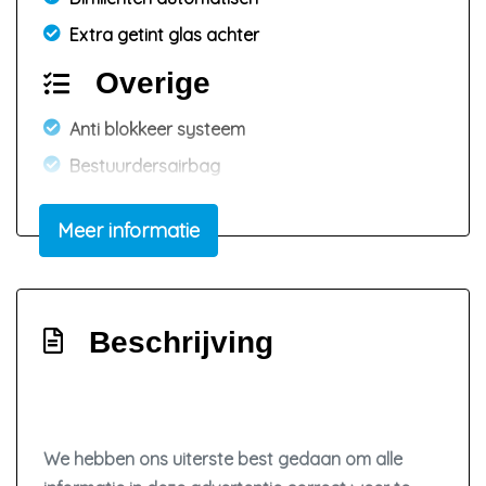
Extra getint glas achter
Overige
Anti blokkeer systeem
Bestuurdersairbag
Elektronisch stabiliteits programma
Meer informatie
Hoofd airbag(s) achter
Hoofd airbag(s) voor
Passagiersairbag
Beschrijving
Zij airbag(s) voor
Interieur
Airco
We hebben ons uiterste best gedaan om alle
Bestuurdersstoel in hoogte verstelbaar