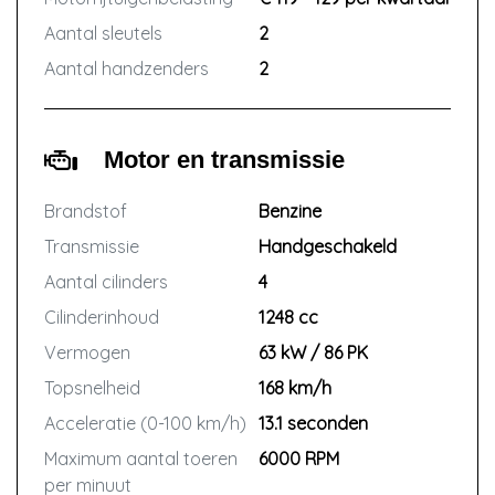
Aantal sleutels
2
Aantal handzenders
2
Motor en transmissie
Brandstof
Benzine
Transmissie
Handgeschakeld
Aantal cilinders
4
Cilinderinhoud
1248 cc
Vermogen
63 kW / 86 PK
Topsnelheid
168 km/h
Acceleratie (0-100 km/h)
13.1 seconden
Maximum aantal toeren
6000 RPM
per minuut