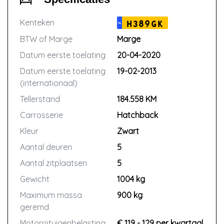
Kenteken
H389GK
NL
BTW of Marge
Marge
Datum eerste toelating
20-04-2020
Datum eerste toelating
19-02-2013
(internationaal)
Tellerstand
184.558 KM
Carrosserie
Hatchback
Kleur
Zwart
Aantal deuren
5
Aantal zitplaatsen
5
Gewicht
1004 kg
Maximum massa
900 kg
geremd
Motorrijtuigenbelasting
€ 119 - 129 per kwartaal