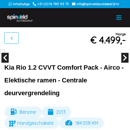
WhatsApp
+31 (0)76 785 93 73
info@spinveldautobedrijf.nl
Marge
€ 4.499,-
Kia Rio 1.2 CVVT Comfort Pack - Airco -
Elektische ramen - Centrale
deurvergrendeling
Benzine
2013
Handgeschakeld
184.558 KM