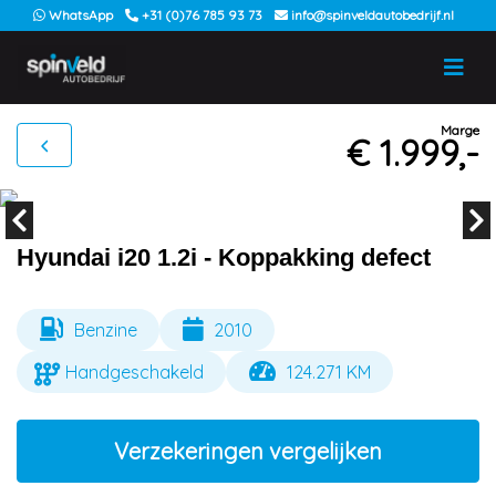
WhatsApp
+31 (0)76 785 93 73
info@spinveldautobedrijf.nl
Marge
€ 1.999,-
Hyundai i20 1.2i - Koppakking defect
Benzine
2010
Handgeschakeld
124.271 KM
Verzekeringen vergelijken