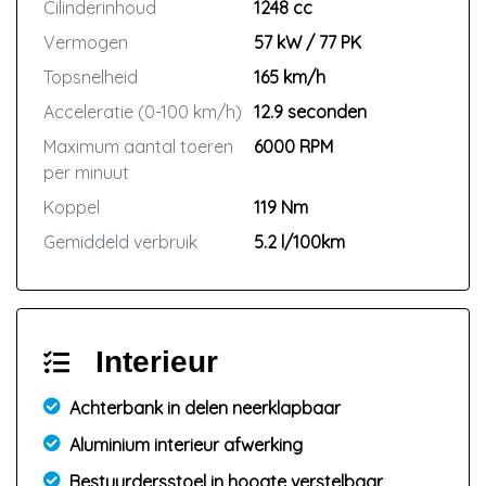
Cilinderinhoud
1248 cc
Vermogen
57 kW / 77 PK
Topsnelheid
165 km/h
Acceleratie (0-100 km/h)
12.9 seconden
Maximum aantal toeren
6000 RPM
per minuut
Koppel
119 Nm
Gemiddeld verbruik
5.2 l/100km
Interieur
Achterbank in delen neerklapbaar
Aluminium interieur afwerking
Bestuurdersstoel in hoogte verstelbaar