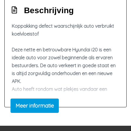
Passagiersairbag
Beschrijving
Zij airbag(s) voor
Infotainment
Koppakking defect waarschijnlijk auto verbruikt
koelvloeistof
Multimedia-voorbereiding
Radio-cd/mp3 speler
Deze nette en betrouwbare Hyundai i20 is een
ideale auto voor zowel beginnende als ervaren
Stuur multifunctioneel
bestuurders. De auto verkeert in goede staat en
is altijd zorgvuldig onderhouden en een nieuwe
APK.
Auto heeft rondom wat plekjes vandaar een
scherpe prijs.
Meer informatie
Belangrijke gegevens:
Kilometerstand: 124.270 km