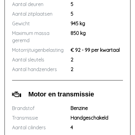
Aantal deuren
5
Aantal zitplaatsen
5
Gewicht
945 kg
Maximum massa
850 kg
geremd
Motorrijtuigenbelasting
€ 92 - 99 per kwartaal
Aantal sleutels
2
Aantal handzenders
2
Motor en transmissie
Brandstof
Benzine
Transmissie
Handgeschakeld
Aantal cilinders
4